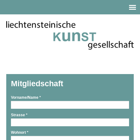
Mitgliedschaft
Vorname/Name
*
Strasse
*
Wohnort
*