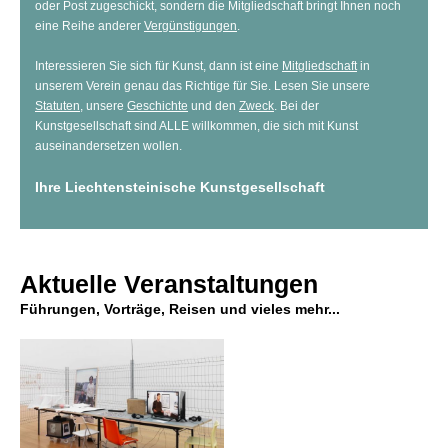
oder Post zugeschickt, sondern die Mitgliedschaft bringt Ihnen noch
eine Reihe anderer
Vergünstigungen
.
Interessieren Sie sich für Kunst, dann ist eine
Mitgliedschaft
in
unserem Verein genau das Richtige für Sie. Lesen Sie unsere
Statuten
, unsere
Geschichte
und den
Zweck
. Bei der
Kunstgesellschaft sind ALLE willkommen, die sich mit Kunst
auseinandersetzen wollen.
Ihre Liechtensteinische Kunstgesellschaft
Aktuelle Veranstaltungen
Führungen, Vorträge, Reisen und vieles mehr...